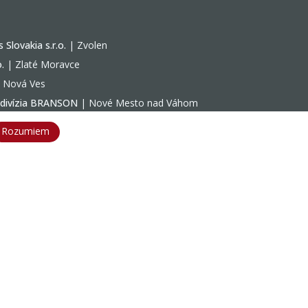
Slovakia s.r.o.
| Zvolen
.
| Zlaté Moravce
á Nová Ves
 divízia BRANSON
| Nové Mesto nad Váhom
závody Bratislava a Martin
Rozumiem