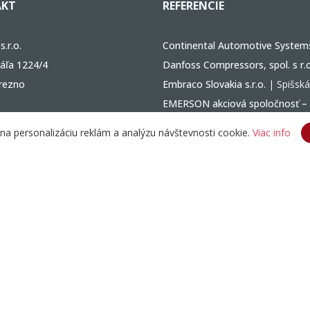
KT
REFERENCIE
.r.o.
Continental Automotive Systems 
áľa 1224/4
Danfoss Compressors, spol. s r.o
rezno
Embraco Slovakia s.r.o.
| Spišsk
EMERSON akciová spoločnosť –
VOLKSWAGEN SLOVAKIA, a.s.
| 
48 611 19 49
na personalizáciu reklám a analýzu návštevnosti cookie.
Viac info
ZF SACHS Slovakia, a.s.
| Trnava
48 611 26 26
Prezrieť ďalšie
a@famiba.sk
Visi
bility
© 2020 Famiba s.r.o.