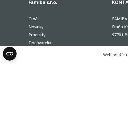
Famiba s.r.o.
KONTA
O nás
FAMIBA s
Novinky
Fraňa Kr
Produkty
97701 B
Dodávatelia
Referencie
+421 
Web používa 
Dopyt
+421 
Kontakt
famib