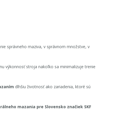
anie správneho maziva, v správnom množstve, v
 výkonnosť stroja nakoľko sa minimalizuje trenie
azaním
dlhšiu životnosť ako zariadenia, ktoré sú
ntrálneho mazania pre Slovensko značiek SKF