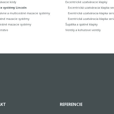
ávacie kódy
Excentrické uzatváracie klapky
e systémy Lincoln
Excentrická uzatváracia klapka ser
sívne a multicestné mazacie systémy
Exentrická uzatváracia klapka seri
stné mazacie systémy
Exentrická uzatváracia klapka seri
estné mazacie systémy
Šupátka a spätné klapky
enstvo
Ventily a kohutove ventily
KT
REFERENCIE