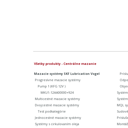
Všetky produkty - Centrálne mazanie
Mazacie systémy SKF Lubrication Vogel
Prísl
Progresívne mazacie systémy
Odpo
Pump 1 (KFG 12V )
Obje
MKU1-12AA00000+924
Systém
Multicestné mazacie systémy
Systém
Dvojcestné mazacie systémy
MQL sy
Test podkategórie
Sudové
Jednocestné mazacie systémy
Prísluš
Systémy s cirkulovaním oleja
Montáž