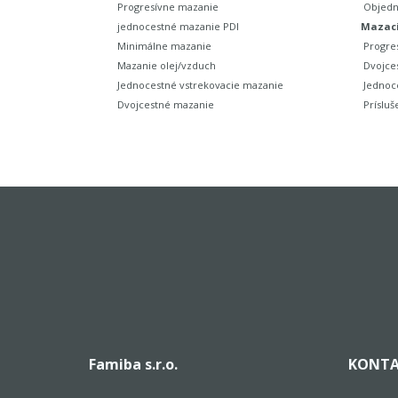
Progresívne mazanie
Objedn
jednocestné mazanie PDI
Mazaci
Minimálne mazanie
Progre
Mazanie olej/vzduch
Dvojce
Jednocestné vstrekovacie mazanie
Jednoc
Dvojcestné mazanie
Prísluš
Famiba s.r.o.
KONTA