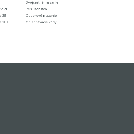
Dvojcestné mazanie
ia 2E
Príslušenstvo
a 3E
Odporové mazanie
a 2E3
Objednávacie kódy