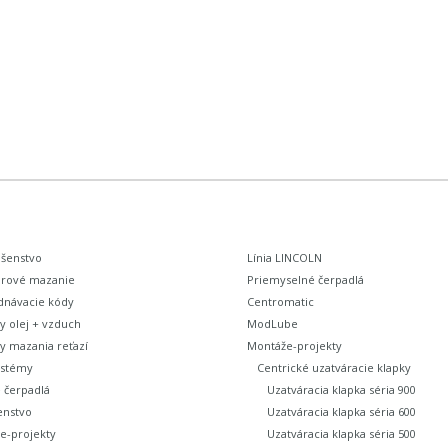
ušenstvo
Línia LINCOLN
rové mazanie
Priemyselné čerpadlá
dnávacie kódy
Centromatic
y olej + vzduch
ModLube
y mazania reťazí
Montáže-projekty
stémy
Centrické uzatváracie klapky
 čerpadlá
Uzatváracia klapka séria 900
enstvo
Uzatváracia klapka séria 600
e-projekty
Uzatváracia klapka séria 500