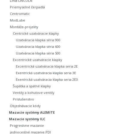
Línia LINCOLN
Priemyselné čerpadlá
Centromatic
ModLube
Montáže-projekty
Centrické uzatváracie klapky
Uzatváracia klapka séria 900
Uzatváracia klapka séria 600
Uzatváracia klapka séria 500
Excentrické uzatváracie klapky
Excentrická uzatváracia klapka seria 2E
Exentrická uzatváracia klapka seria 3E
Exentrická uzatváracia klapka seria 2E3
Šupátka a spätné klapky
Ventily a kohutove ventily
Príslušenstvo
Objednávacie kódy
Mazacie systémy ALEMITE
Mazacie systémy ILC
Progresívne mazanie
jednocestné mazanie PDI