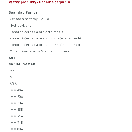
Všetky produkty - Ponorné čerpadlá
Spandau Pumpen
Čerpadlá na farby – ATEX
Hydrocyklóny
Ponorné čerpadlá pre čisté médiá
Ponorné čerpadlá pre silno znečistené médiá
Ponorné čerpadlá pre slabo znečistené médiá
Objednávacie kódy Spandau pumpen
Knoll
SACEMI GAMAR
ME
MI
ARIA
IMM 40A
IMM 50A
IMM 63A
IMM 63B
IMM 71A
IMM 71B
IMM 80A