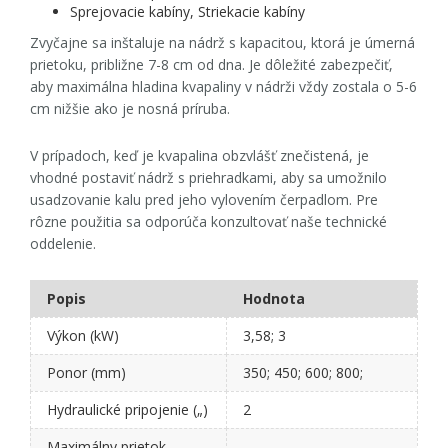
Sprejovacie kabíny, Striekacie kabíny
Zvyčajne sa inštaluje na nádrž s kapacitou, ktorá je úmerná
prietoku, približne 7-8 cm od dna. Je dôležité zabezpečiť,
aby maximálna hladina kvapaliny v nádrži vždy zostala o 5-6
cm nižšie ako je nosná príruba.
V prípadoch, keď je kvapalina obzvlášť znečistená, je
vhodné postaviť nádrž s priehradkami, aby sa umožnilo
usadzovanie kalu pred jeho vylovením čerpadlom. Pre
rôzne použitia sa odporúča konzultovať naše technické
oddelenie.
Popis
Hodnota
Výkon (kW)
3,58; 3
Ponor (mm)
350; 450; 600; 800;
Hydraulické pripojenie („)
2
Maximálny prietok