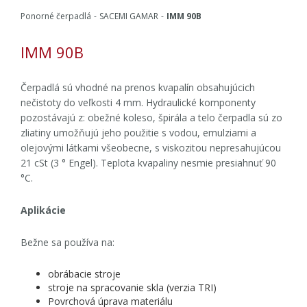
Ponorné čerpadlá
SACEMI GAMAR
IMM 90B
IMM 90B
Čerpadlá sú vhodné na prenos kvapalín obsahujúcich
nečistoty do veľkosti 4 mm. Hydraulické komponenty
pozostávajú z: obežné koleso, špirála a telo čerpadla sú zo
zliatiny umožňujú jeho použitie s vodou, emulziami a
olejovými látkami všeobecne, s viskozitou nepresahujúcou
21 cSt (3 ° Engel). Teplota kvapaliny nesmie presiahnuť 90
°C.
Aplikácie
Bežne sa používa na:
obrábacie stroje
stroje na spracovanie skla (verzia TRI)
Povrchová úprava materiálu