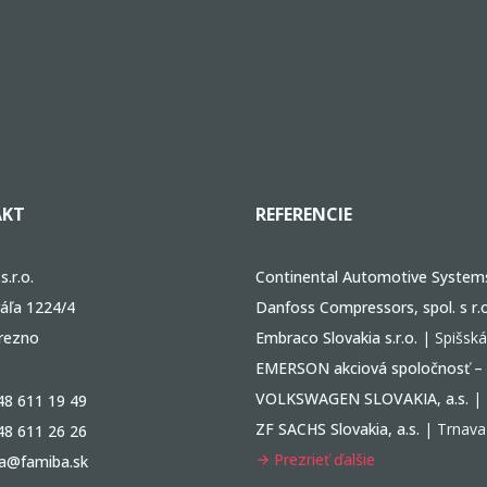
KT
REFERENCIE
.r.o.
Continental Automotive Systems 
áľa 1224/4
Danfoss Compressors, spol. s r.o
rezno
Embraco Slovakia s.r.o.
| Spišsk
EMERSON akciová spoločnosť –
VOLKSWAGEN SLOVAKIA, a.s.
| 
48 611 19 49
ZF SACHS Slovakia, a.s.
| Trnava
48 611 26 26
Prezrieť ďalšie
a@famiba.sk