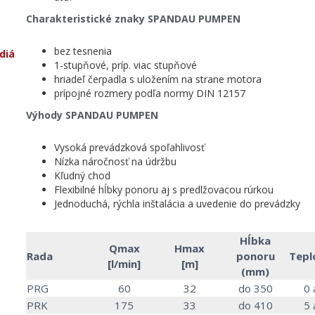
Charakteristické znaky SPANDAU PUMPEN
bez tesnenia
diá
1-stupňové, príp. viac stupňové
hriadeľ čerpadla s uložením na strane motora
prípojné rozmery podľa normy DIN 12157
Výhody SPANDAU PUMPEN
Vysoká prevádzková spoľahlivosť
Nízka náročnosť na údržbu
Kľudný chod
Flexibilné hĺbky ponoru aj s predlžovacou rúrkou
Jednoduchá, rýchla inštalácia a uvedenie do prevádzky
Hĺbka
Qmax
Hmax
Rada
ponoru
Tepl
[l/min]
[m]
(mm)
PRG
60
32
do 350
0 
PRK
175
33
do 410
5 