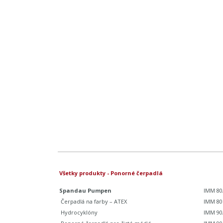
Všetky produkty - Ponorné čerpadlá
Spandau Pumpen
IMM 80
Čerpadlá na farby – ATEX
IMM 80
Hydrocyklóny
IMM 90