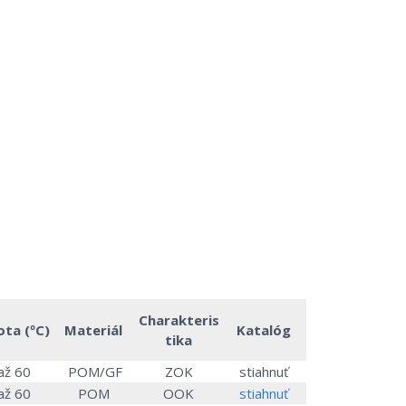
Charakteris
ota (ºC)
Materiál
Katalóg
tika
až 60
POM/GF
ZOK
stiahnuť
až 60
POM
OOK
stiahnuť