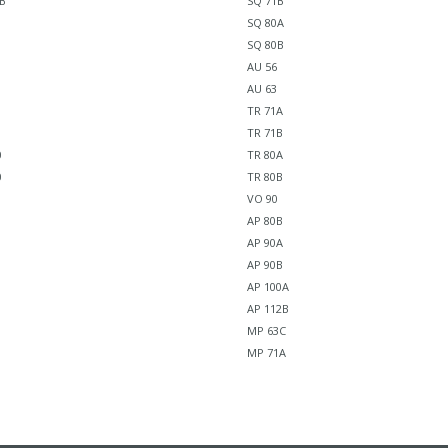
B
SQ 71B
SQ 80A
SQ 80B
AU 56
AU 63
TR 71A
TR 71B
0
TR 80A
0
TR 80B
VO 90
AP 80B
AP 90A
AP 90B
AP 100A
AP 112B
MP 63C
MP 71A