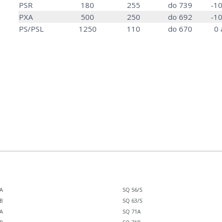
PSR
180
255
do 739
-10
PXA
500
250
do 692
-10
PS/PSL
1250
110
do 670
0 
A
SQ 56/S
B
SQ 63/S
A
SQ 71A