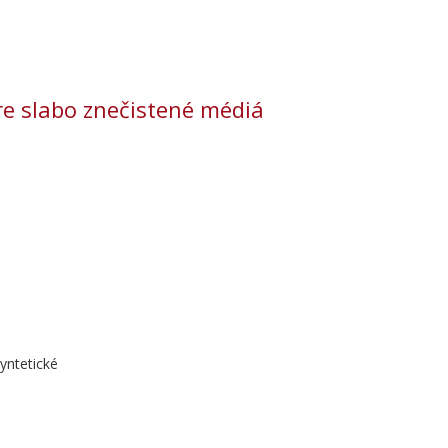
 slabo znečistené médiá
syntetické