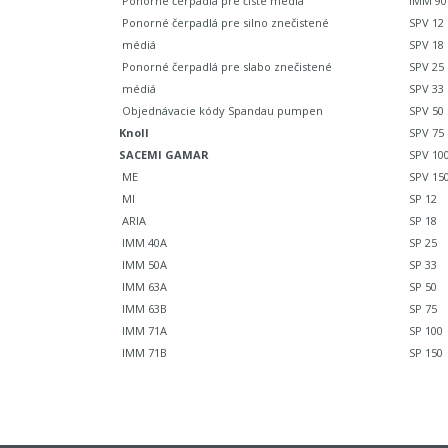
Ponorné čerpadlá pre čisté médiá
IMM 90
Ponorné čerpadlá pre silno znečistené
SPV 12
médiá
SPV 18
Ponorné čerpadlá pre slabo znečistené
SPV 25
médiá
SPV 33
Objednávacie kódy Spandau pumpen
SPV 50
Knoll
SPV 75
SACEMI GAMAR
SPV 10
ME
SPV 15
MI
SP 12
ARIA
SP 18
IMM 40A
SP 25
IMM 50A
SP 33
IMM 63A
SP 50
IMM 63B
SP 75
IMM 71A
SP 100
IMM 71B
SP 150