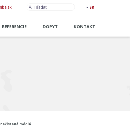
Hľadať:
Hľadať
iba.sk
REFERENCIE
DOPYT
KONTAKT
znečistené médiá