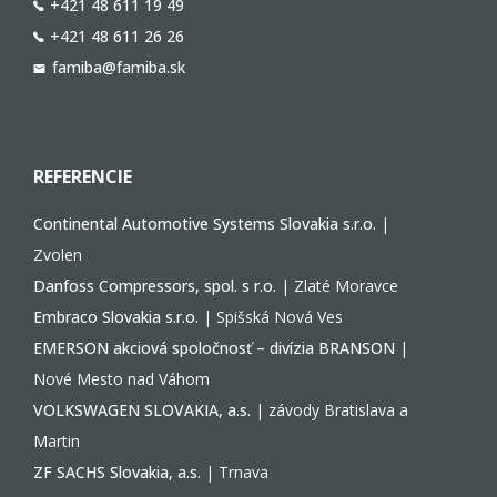
+421 48 611 19 49
+421 48 611 26 26
famiba@famiba.sk
REFERENCIE
Continental Automotive Systems Slovakia s.r.o.
|
Zvolen
Danfoss Compressors, spol. s r.o.
| Zlaté Moravce
Embraco Slovakia s.r.o.
| Spišská Nová Ves
EMERSON akciová spoločnosť – divízia BRANSON
|
Nové Mesto nad Váhom
VOLKSWAGEN SLOVAKIA, a.s.
| závody Bratislava a
Martin
ZF SACHS Slovakia, a.s.
| Trnava