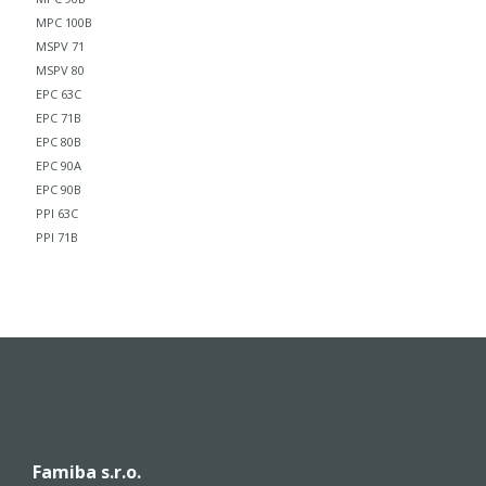
MPC 100B
MSPV 71
MSPV 80
EPC 63C
EPC 71B
EPC 80B
EPC 90A
EPC 90B
PPI 63C
PPI 71B
Famiba s.r.o.