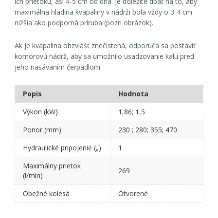
ich prietoku, asi 4-5 cm od dna. Je dôležité dbať na to, aby
maximálna hladina kvapaliny v nádrži bola vždy o 3-4 cm
nižšia ako podporná príruba (pozri obrázok).
Ak je kvapalina obzvlášť znečistená, odporúča sa postaviť
komorovú nádrž, aby sa umožnilo usadzovanie kalu pred
jeho nasávaním čerpadlom.
Popis
Hodnota
Výkon (kW)
1,86; 1,5
Ponor (mm)
230 ; 280; 355; 470
Hydraulické pripojenie („)
1
Maximálny prietok
269
(l/min)
Obežné kolesá
Otvorené