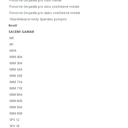
Ponorné čerpadlá pre čisté médiá
Ponorné čerpadlá pre silno znečistené médiá
Ponorné čerpadlá pre slabo znečistené médiá
Objednávacie kódy Spandau pumpen
Knoll
SACEMI GAMAR
ME
MI
ARIA
IMM 40A
IMM 50A
IMM 63A
IMM 63B
IMM 71A
IMM 71B
IMM 80A
IMM 80B
IMM 90A
IMM 90B
SPV 12
SPV 18