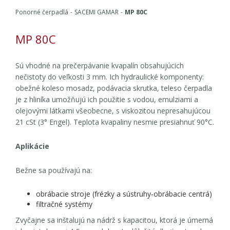
Ponorné čerpadlá
SACEMI GAMAR
MP 80C
MP 80C
Sú vhodné na prečerpávanie kvapalín obsahujúcich
nečistoty do veľkosti 3 mm. Ich hydraulické komponenty:
obežné koleso mosadz, podávacia skrutka, teleso čerpadla
je z hliníka umožňujú ich použitie s vodou, emulziami a
olejovými látkami všeobecne, s viskozitou nepresahujúcou
21 cSt (3° Engel). Teplota kvapaliny nesmie presiahnuť 90°C.
Aplikácie
Bežne sa používajú na:
obrábacie stroje (frézky a sústruhy-obrábacie centrá)
filtračné systémy
Zvyčajne sa inštalujú na nádrž s kapacitou, ktorá je úmerná